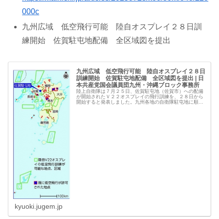
000c
九州広域 低空飛行可能 陸自オスプレイ２８日訓
練開始 佐賀駐屯地配備 全区域図を提出
九州広域 低空飛行可能 陸自オスプレイ２８日
訓練開始 佐賀駐屯地配備 全区域図を提出 | 日
本共産党国会議員団九州・沖縄ブロック事務所
陸上自衛隊は７月２５日、佐賀駐屯地（佐賀市）への配備
が開始されたＶ２２オスプレイの飛行訓練を、２８日から
開始すると発表しました。九州各地の自衛隊駐屯地に順
次、飛行を開始します。これに先立ち、防衛省は日本共産
党の田村貴昭衆院議員
kyuoki.jugem.jp