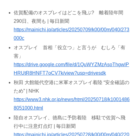
佐賀配備のオスプレイはどこを飛ぶ? 離着陸年間
290日、夜間も | 毎日新聞
https://mainichi.jp/articles/20250709/k00/00m/040/273
000c
オスプレイ 首相「役立つ」と言うが むしろ「有
害」
https://drive.google.com/file/d/1QuWYZMzAsoThgwlP
HRUtR8HNFT7oCV7k/view?usp=drivesdk
秋田 大館能代空港に米軍オスプレイ着陸 “安全確認の
ため” | NHK
https://www3.nhk.or.jp/news/html/20250718/k1001486
8051000.html
陸自オスプレイ、徳島に予防着陸 移駐で佐賀へ飛
行中に注意灯点灯 | 毎日新聞
https://mainichi.jp/articles/20250728/k00/00m/040/220