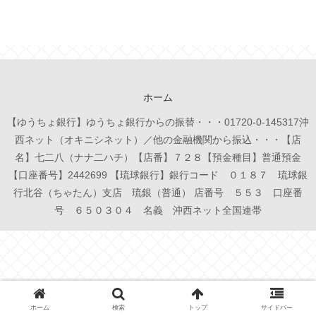
ホーム
【ゆうちょ銀行】ゆうちょ銀行からの振替・・・01720-0-145317沖
西ネット（オキニシネット）／他の金融機関から振込・・・【店
名】七二八（ナナ二ハチ）【店番】７２８【預金種目】普通預金
【口座番号】2442699 【琉球銀行】銀行コード ０１８７ 琉球銀
行北谷（ちゃたん）支店 琉銀（普通） 店番号 ５５３ 口座番
号 ６５０３０４ 名義 沖西ネット全国連帯
ホーム
検索
トップ
サイドバー