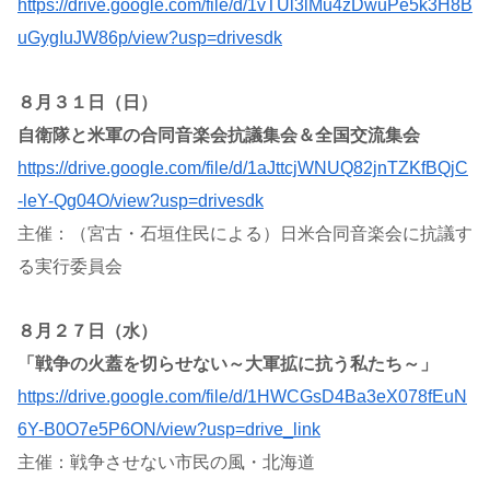
https://drive.google.com/file/d/1vTUl3lMu4zDwuPe5k3H8B
uGygIuJW86p/view?usp=drivesdk
８月３１日（日）
自衛隊と米軍の合同音楽会抗議集会＆全国交流集会
https://drive.google.com/file/d/1aJttcjWNUQ82jnTZKfBQjC
-leY-Qg04O/view?usp=drivesdk
主催：（宮古・石垣住民による）日米合同音楽会に抗議す
る実行委員会
８月２７日（水）
「戦争の火蓋を切らせない～大軍拡に抗う私たち～」
https://drive.google.com/file/d/1HWCGsD4Ba3eX078fEuN
6Y-B0O7e5P6ON/view?usp=drive_link
主催：戦争させない市民の風・北海道