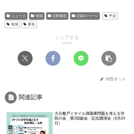
ニュース
地域
活動報告
記録のページ
予定
地域
署名
シェアする
沖西ネット
関連記事
大分敷戸ミサイル弾薬庫問題を考える市
民の会 第3回総会・記念講演会（8月24
日）