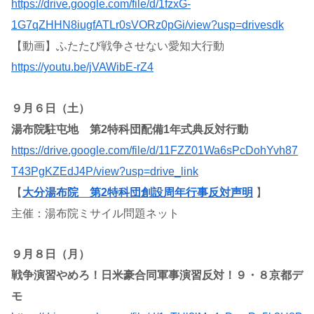
https://drive.google.com/file/d/1fzxG-
1G7qZHHN8iugfATLr0sVORz0pGi/view?usp=drivesdk
【動画】ふたたび戦争させない愛知大行動
https://youtu.be/jVAWibE-rZ4
９月６日（土）
湯布院駐屯地 第2特科団配備1年式典反対行動
https://drive.google.com/file/d/11FZZ01Wa6sPcDohYvh87
T43PgKZEdJ4P/view?usp=drive_link
【
大分湯布院 第2特科団創設周年行事反対声明
】
主催：湯布院ミサイル問題ネット
９月８日（月）
戦争演習やめろ！日米豪合同軍事演習反対！９・８京都デ
モ