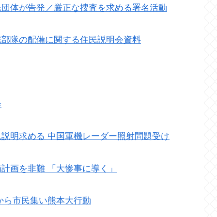
民団体が告発／厳正な捜査を求める署名活動
戦部隊の配備に関する住民説明会資料
会
説明求める 中国軍機レーダー照射問題受け
計画を非難 「大惨事に導く」
から市民集い熊本大行動