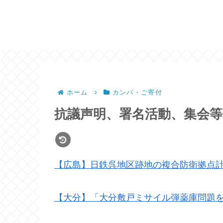
ホーム
カンパ・ご寄付
抗議声明、署名活動、集会等
【広島】日鉄呉地区跡地の複合防衛拠点計
【大分】「大分敷戸ミサイル弾薬庫問題