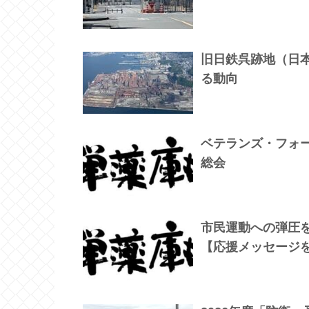
旧日鉄呉跡地（日
る動向
ベテランズ・フォ
総会
市民運動への弾圧
【応援メッセージ