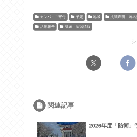
カンパ・ご寄付
予定
地域
抗議声明、署名
活動報告
訓練・演習情報
シ
関連記事
2026年度「防衛