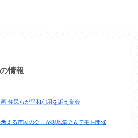
の情報
画 住民らが平和利用を訴え集会
を考える市民の会」が現地集会＆デモを開催