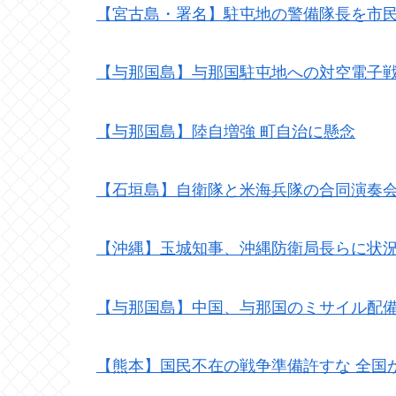
【宮古島・署名】駐屯地の警備隊長を市
【与那国島】与那国駐屯地への対空電子
【与那国島】陸自増強 町自治に懸念
【石垣島】自衛隊と米海兵隊の合同演奏
【沖縄】玉城知事、沖縄防衛局長らに状況
【与那国島】中国、与那国のミサイル配備
【熊本】国民不在の戦争準備許すな 全国