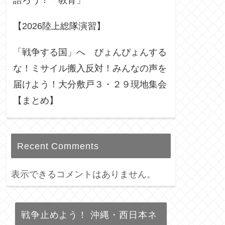
語ろう！「教育」
【2026陸上総隊演習】
「戦争する国」へ ぴょんぴょんする
な！ミサイル搬入反対！みんなの声を
届けよう！大分敷戸３・２９現地集会
【まとめ】
Recent Comments
表示できるコメントはありません。
戦争止めよう！ 沖縄・西日本ネ