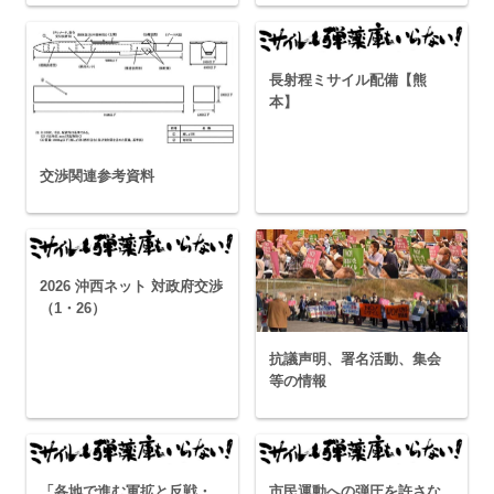
長射程ミサイル配備【熊
本】
交渉関連参考資料
2026 沖西ネット 対政府交渉
（1・26）
抗議声明、署名活動、集会
等の情報
「各地で進む軍拡と反戦・
市民運動への弾圧を許さな