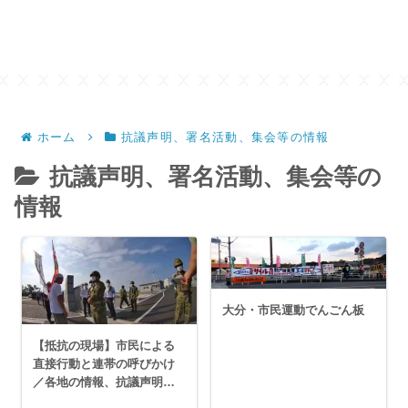
ホーム
抗議声明、署名活動、集会等の情報
抗議声明、署名活動、集会等の
情報
大分・市民運動でんごん板
【抵抗の現場】市民による
直接行動と連帯の呼びかけ
／各地の情報、抗議声明・
署名活動・集会等