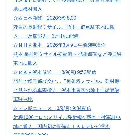
地に機材搬入
☆西日本新聞 2026/3/9 6:00
陸自の長射程ミサイル、熊本・健軍駐屯地に搬
入 「反撃能力」3月中に配備
☆ＮＨＫ熊本 2026年3月9日午前6時05分
熊本 長射程ミサイル初配備へ 発射装置など陸自駐
屯地に搬入
☆ＲＫＫ熊本放送 3/9(月) 9:52配信
門前で怒号飛び交い…〝長射程ミサイル〟発射機
と見られる車両搬入 熊本市東区の陸上自衛隊健
軍駐屯地
☆テレ朝ニュース 3/9(月) 9:34配信
射程1000キロのミサイル発射機が熊本・健軍駐屯
地に搬入 国内初の配備
☆ＴＫＵテレビ熊本