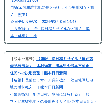
(26/03/09 12:00)
自衛隊 健軍駐屯地に長射程ミサイル発射機など搬
入【熊本】
☆日テレNEWS 2026年3月9日 14:48
「反撃能力」持つ長射程ミサイルなど搬入 熊
本・健軍駐屯地
【熊本〜連帯】
【速報】長射程ミサイル「国が装
備品展示会」 木村知事 熊本県や熊本市対象
住民への説明要望｜熊本日日新聞
【速報】長射程ミサイル発射機か 陸自健軍駐屯
地に機材搬入 ｜熊本日日新聞
小泉防衛相「配備日程、事前に知らせる」 熊
本・健軍駐屯地への長射程ミサイル(熊本日日新聞)