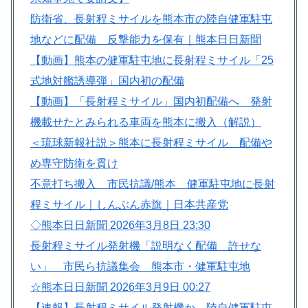
防衛省、長射程ミサイルを熊本市の陸自健軍駐屯
地などに配備 反撃能力を保有｜熊本日日新聞
【動画】熊本の健軍駐屯地に長射程ミサイル「25
式地対艦誘導弾」国内初の配備
【動画】「長射程ミサイル」国内初配備へ 発射
機載せたとみられる車両を熊本に搬入（解説）
＜琉球新報社説＞熊本に長射程ミサイル 配備や
め専守防衛を貫け
不意打ち搬入 市民抗議/熊本 健軍駐屯地に長射
程ミサイル｜しんぶん赤旗｜日本共産党
◇熊本日日新聞 2026年3月8日 23:30
長射程ミサイル発射機「説明なく配備 許せな
い」 市民ら抗議集会 熊本市・健軍駐屯地
☆熊本日日新聞 2026年3月9日 00:27
【速報】長射程ミサイル発射機か 陸自健軍駐屯