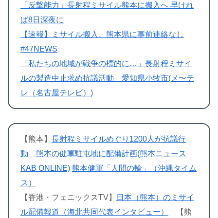
「反撃能力」長射程ミサイル熊本に搬入へ 早けれ
ば8日深夜に
【速報】ミサイル搬入、熊本県に事前連絡なし
#47NEWS
「私たちの地域が戦争の標的に…」長射程ミサイ
ルの製造中止求め抗議活動 愛知県小牧市(メ〜テ
レ（名古屋テレビ）)
【熊本】
長射程ミサイルめぐり1200人が抗議行
動 熊本の健軍駐屯地に配備計画(熊本ニュース
KAB ONLINE)
熊本健軍「人間の輪」（沖縄タイム
ス）
【香港・フェニックスTV】
日本（熊本）のミサイ
ル配備報道（海北共同代表インタビュー）
【熊