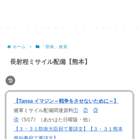
ホーム
「防衛」政策
長射程ミサイル配備【熊本】
【Tansa イマジン～戦争をさせないために～】
健軍ミサイル配備関連資料
①
②
③
④
《5/17》（あかはた日曜版・他）
【３・３１防衛大臣宛て要請文】
【３・３１熊本
県知事宛て要請文】