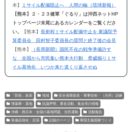
本】
ミサイル配備阻止へ 人間の輪（琉球新報）
【熊本】２・２３健軍「ぐるり」は沖西ネットHP
トップページ末尾にあるカレンダーをご覧くださ
い。
【熊本】
長射程ミサイル配備中止を 衆議院予
算委員会 田村智子委員長の質問と終了後の会見
【熊本】
（長周新聞）国民不在の戦争準備許す
な 全国から市民集い熊本大行動 脅威煽りミサ
イル基地化 いつか来た道くり返させぬ
「防衛」政策
地域
安全保障政策・軍事技術・（共同）訓練
弾薬庫・基地
抗議声明、署名活動、集会等の情報
沖縄・西日本・全国の基地問題、住民運動
活動報告
装備品強化・拡張
記録のページ
軍国主義国家づくり