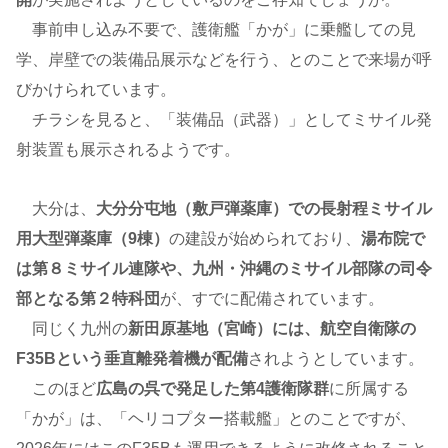
事前申し込み不要で、護衛艦「かが」に乗艦しての見
学、岸壁での装備品展示などを行う、とのことで来場が呼
びかけられています。
チラシを見ると、「装備品（武器）」としてミサイル発
射装置も展示されるようです。
大分は、
大分分屯地（敷戸弾薬庫）での長射程ミサイル
用大型弾薬庫（9棟）
の建設が始められており、
湯布院で
は第８ミサイル連隊や、九州・沖縄のミサイル部隊の司令
部となる第２特科団
が、すでに配備されています。
同じく九州の
新田原基地（宮崎）には、航空自衛隊の
F35Bという垂直離発着機が配備
されようとしています。
このほど
広島の呉で発足した第4護衛隊群
に所属する
「かが」は、「ヘリコプター搭載艦」とのことですが、