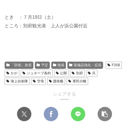
とき ：７月19日（土）
ところ：別府観光港 上人が浜公園付近
「防衛」政策
予定
地域
装備品強化・拡張
F35B
かが
ジュネーブ条約
公開
別府
呉
海上自衛隊
空母
護衛艦
軍民分離
シェアする