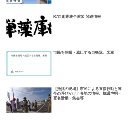
R7自衛隊統合演習 関連情報
市民を恫喝・威圧する自衛隊、米軍
【抵抗の現場】市民による直接行動と連
帯の呼びかけ／各地の情報、抗議声明・
署名活動・集会等