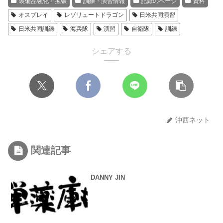
装備品強化・拡張
訓練・演習情報
記録のページ
資料
オスプレイ
レゾリュートドラゴン
日米共同演習
日米共同訓練
海兵隊
演習
自衛隊
訓練
シェアする
沖西ネット
関連記事
DANNY JIN