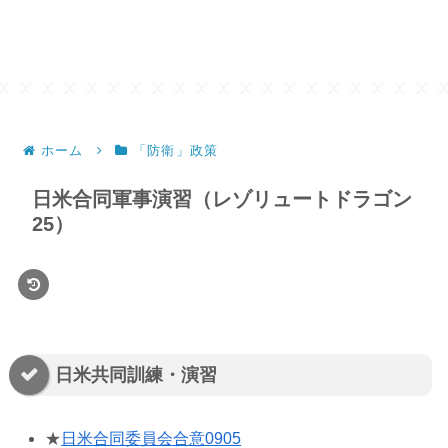
ホーム
「防衛」政策
日米合同軍事演習（レゾリュートドラゴン
25）
日米共同訓練・演習
★
日米合同委員会合意0905