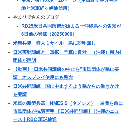
◆
京丹後市のホームページ（空自経ヶ岬分屯基
地と米軍経ヶ岬通信所）
やまひでさんのブログ
RD25
米日共同演習が始まるー沖縄県への告知が
6
日前の異様（20250906
）
米海兵隊 無人ミサイル 県に説明無し
日米実動訓練と「軍拡」予算に反対 （沖縄）県内4
団体が声明
【動画】“
日米共同訓練の中止を”
市民団体が県に要
請 オスプレイ使用にも懸念
日米共同訓練 国に中止するよう県からの働きかけ
を要請
米軍の新型兵器「NMESIS
（ネメシス）」展開を前に
市民団体が抗議声明
【日米共同訓練】 |
沖縄のニュ
ース｜RBC
琉球放送