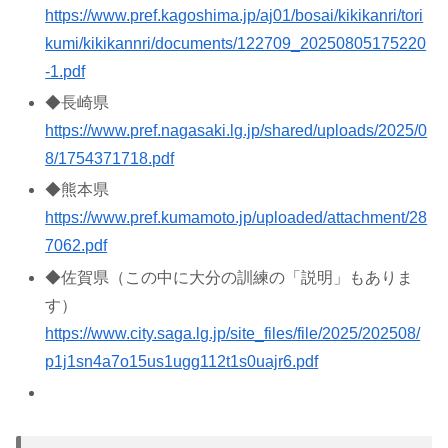
https://www.pref.kagoshima.jp/aj01/bosai/kikikanri/tori
kumi/kikikannri/documents/122709_20250805175220
-1.pdf
◆長崎県
https://www.pref.nagasaki.lg.jp/shared/uploads/2025/0
8/1754371718.pdf
◆熊本県
https://www.pref.kumamoto.jp/uploaded/attachment/28
7062.pdf
◆佐賀県（この中に大分の訓練の「説明」もありま
す）
https://www.city.saga.lg.jp/site_files/file/2025/202508/
p1j1sn4a7o15us1ugg112t1s0uajr6.pdf