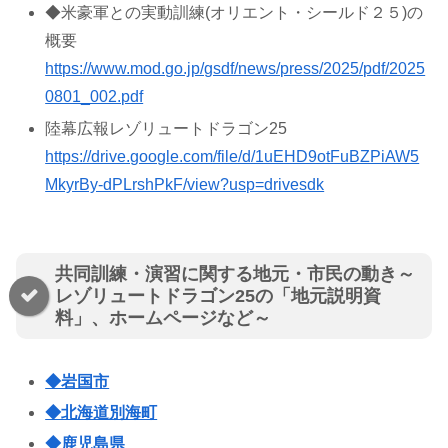
◆米豪軍との実動訓練(オリエント・シールド２５)の
概要
https://www.mod.go.jp/gsdf/news/press/2025/pdf/2025
0801_002.pdf
陸幕広報レゾリュートドラゴン25
https://drive.google.com/file/d/1uEHD9otFuBZPiAW5
MkyrBy-dPLrshPkF/view?usp=drivesdk
共同訓練・演習に関する地元・市民の動き～
レゾリュートドラゴン25の「地元説明資
料」
、ホームページなど～
◆岩国市
◆北海道別海町
◆鹿児島県