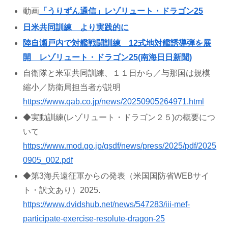
動画
「うりずん通信」レゾリュート・ドラゴン25
日米共同訓練 より実践的に
陸自瀬戸内で対艦戦闘訓練 12式地対艦誘導弾を展
開 レゾリュート・ドラゴン25(南海日日新聞)
自衛隊と米軍共同訓練、１１日から／与那国は規模
縮小／防衛局担当者が説明
https://www.qab.co.jp/news/20250905264971.html
◆実動訓練(レゾリュート・ドラゴン２５)の概要につ
いて
https://www.mod.go.jp/gsdf/news/press/2025/pdf/2025
0905_002.pdf
◆第3海兵遠征軍からの発表（米国国防省WEBサイ
ト・訳文あり）2025.
https://www.dvidshub.net/news/547283/iii-mef-
participate-exercise-resolute-dragon-25