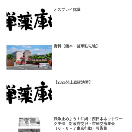
オスプレイ抗議
資料【熊本・健軍駐屯地】
【2026陸上総隊演習】
戦争止めよう！沖縄・西日本ネットワー
ク主催 対政府交渉・市民交流集会
（６・６～７東京行動）報告集