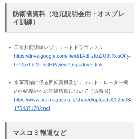
防衛省資料（地元説明会用・オスプレ
イ訓練）
日米共同訓練レゾリュートドラゴン２５
https://drive.google.com/file/d/1AdFzKu2U9tlXcsOFy-
G70b7hbrVT5GHP/view?usp=drive_link
米軍再編に係る回転翼機及びティルト・ローター機
の沖縄県外への訓練移転について［防衛省］
https://www.pref.nagasaki.jp/shared/uploads/2025/08/
1754371702.pdf
マスコミ報道など