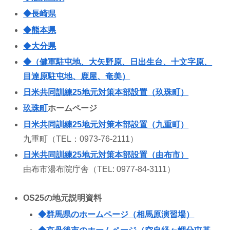
◆長崎県
◆
熊本県
◆
大分県
◆（健軍駐屯地、大矢野原、日出生台、十文字原、
目達原駐屯地、鹿屋、奄美）
日米共同訓練25地元対策本部設置（玖珠町）
玖珠町
ホームページ
日米共同訓練25地元対策本部設置（九重町）
九重町（TEL：0973-76-2111）
日米共同訓練25地元対策本部設置（由布市）
由布市湯布院庁舎（TEL: 0977-84-3111）
OS25の地元説明資料
◆
群馬県のホームページ（相馬原演習場）