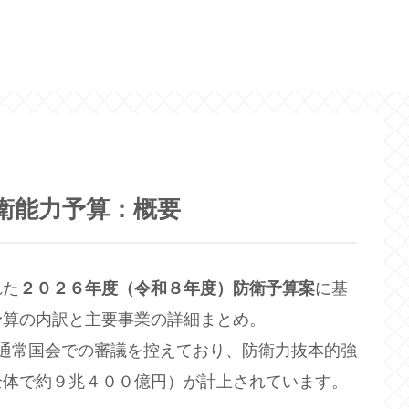
防衛能力予算：概要
れた
２０２６年度（令和８年度）防衛予算案
に基
予算の内訳と主要事業の詳細まとめ。
通常国会での審議を控えており、防衛力抜本的強
全体で約９兆４００億円）が計上されています。