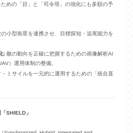
るための「目」と「司令塔」の強化にも多額の予
の小型衛星を連携させ、目標探知・追尾能力を
化
:
敵の動向を正確に把握するための画像解析AI
AV）運用体制の整備。
・ミサイルを一元的に運用するための「統合直
。
制「
SHIELD
」
ized, Hybrid, Integrated and