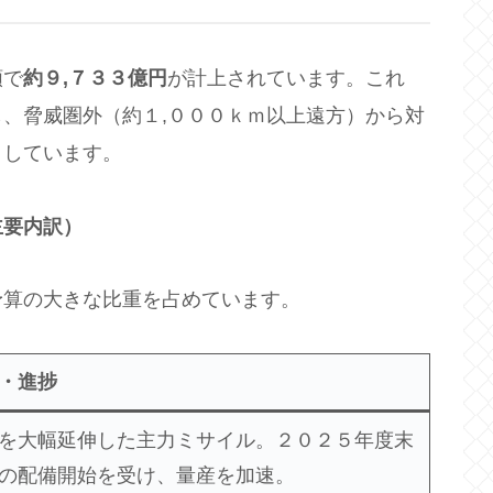
額で
約９
,
７３３億円
が計上されています。これ
、脅威圏外（約１,０００ｋｍ以上遠方）から対
としています。
主要内訳）
予算の大きな比重を占めています。
・進捗
を大幅延伸した主力ミサイル。２０２５年度末
の配備開始を受け、量産を加速。