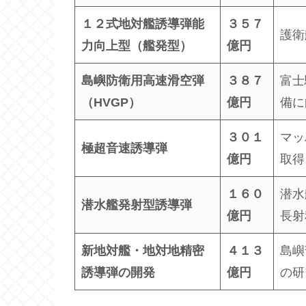
１２式地対艦誘導弾能
３５７
護衛
力向上型（艦発型）
億円
島嶼防衛用高速滑空弾
３８７
富士
（
HVGP
）
億円
備に
３０１
マッ
極超音速誘導弾
億円
取得
１６０
潜水
潜水艦発射型誘導弾
億円
長射
新地対艦・地対地精密
４１３
島嶼
誘導弾の開発
億円
の研