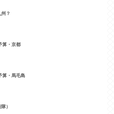
九州？
」予算・京都
」予算・馬毛島
衛隊）