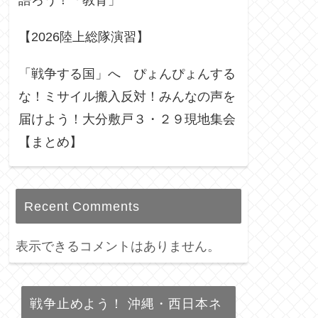
語ろう！「教育」
【2026陸上総隊演習】
「戦争する国」へ ぴょんぴょんする
な！ミサイル搬入反対！みんなの声を
届けよう！大分敷戸３・２９現地集会
【まとめ】
Recent Comments
表示できるコメントはありません。
戦争止めよう！ 沖縄・西日本ネ