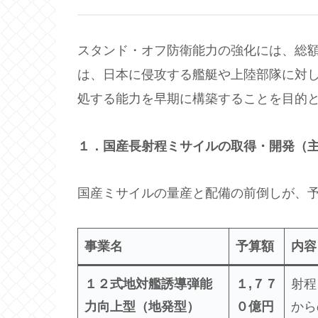
スタンド・オフ防衛能力の強化には、総
は、日本に侵攻する艦艇や上陸部隊に対し
処する能力を早期に構築することを目的
１．国産長射程ミサイルの取得・開発（
国産ミサイルの量産と配備の前倒しが、
事業名
予算額
内容
１２式地対艦誘導弾能
１
,
７７
射程
力向上型（地発型）
０億円
から