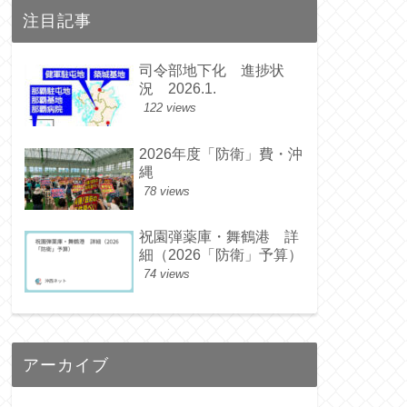
注目記事
司令部地下化 進捗状
況 2026.1.
122 views
2026年度「防衛」費・沖
縄
78 views
祝園弾薬庫・舞鶴港 詳
細（2026「防衛」予算）
74 views
アーカイブ