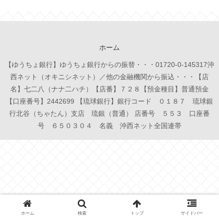
ホーム
【ゆうちょ銀行】ゆうちょ銀行からの振替・・・01720-0-145317沖
西ネット（オキニシネット）／他の金融機関から振込・・・【店
名】七二八（ナナ二ハチ）【店番】７２８【預金種目】普通預金
【口座番号】2442699 【琉球銀行】銀行コード ０１８７ 琉球銀
行北谷（ちゃたん）支店 琉銀（普通） 店番号 ５５３ 口座番
号 ６５０３０４ 名義 沖西ネット全国連帯
ホーム
検索
トップ
サイドバー