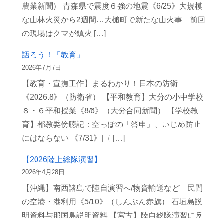
農業新聞） 青森県で震度６強の地震《6/25》大規模
な山林火災から2週間…大槌町で新たな山火事 前回
の現場はクマが鎮火 […]
語ろう！「教育」
2026年7月7日
【教育・宣撫工作】まるわかり！日本の防衛
《2026.8》（防衛省） 【平和教育】大分の小中学校
８・６平和授業《8/6》（大分合同新聞） 【学校教
育】都教委傍聴記：空っぽの「答申」、いじめ防止
にはならない 《7/31》|（ […]
【2026陸上総隊演習】
2026年4月28日
【沖縄】南西諸島で陸自演習へ/物資輸送など 民間
の空港・港利用《5/10》（しんぶん赤旗） 石垣島説
明資料与那国島説明資料 【宮古】陸自総隊演習に反