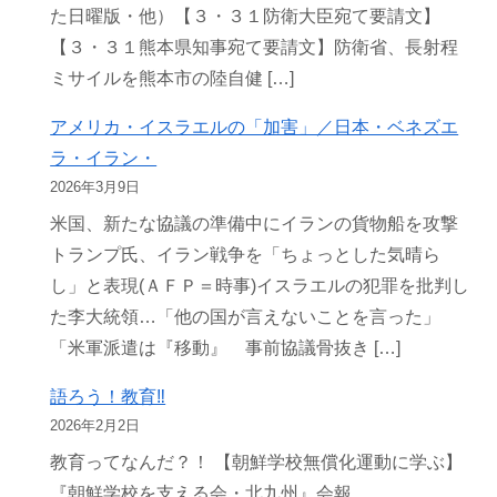
た日曜版・他）【３・３１防衛大臣宛て要請文】
【３・３１熊本県知事宛て要請文】防衛省、長射程
ミサイルを熊本市の陸自健 […]
アメリカ・イスラエルの「加害」／日本・ベネズエ
ラ・イラン・
2026年3月9日
米国、新たな協議の準備中にイランの貨物船を攻撃
トランプ氏、イラン戦争を「ちょっとした気晴ら
し」と表現(ＡＦＰ＝時事)イスラエルの犯罪を批判し
た李大統領…「他の国が言えないことを言った」
「米軍派遣は『移動』 事前協議骨抜き […]
語ろう！教育‼
2026年2月2日
教育ってなんだ？！ 【朝鮮学校無償化運動に学ぶ】
『朝鮮学校を支える会・北九州』会報