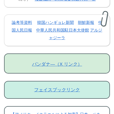
論考等資料
韓国ハンギョレ新聞
朝鮮新報
中
国人民日報
中華人民共和国駐日本大使館
アルジ
ャジーラ
バンダナ―（X リンク）
フェイスブックリンク