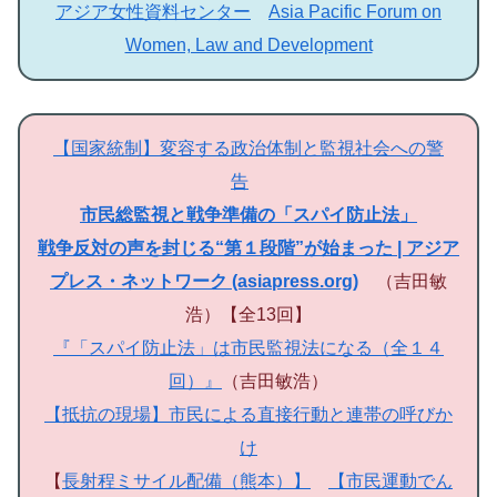
アジア女性資料センター
Asia Pacific Forum on
Women, Law and Development
【国家統制】変容する政治体制と監視社会への警
告
市民総監視と戦争準備の「スパイ防止法」
戦争反対の声を封じる“第１段階”が始まった | アジア
プレス・ネットワーク (asiapress.org)
（吉田敏
浩）【全13回】
『「スパイ防止法」は市民監視法になる（全１４
回）』
（吉田敏浩）
【抵抗の現場】市民による直接行動と連帯の呼びか
け
【
長射程ミサイル配備（熊本）】
【市民運動でん