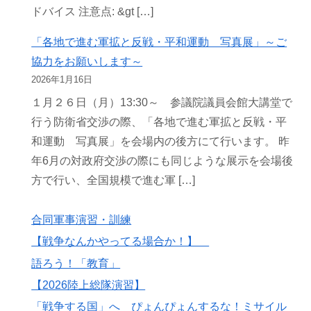
ドバイス 注意点: &gt […]
「各地で進む軍拡と反戦・平和運動 写真展」～ご
協力をお願いします～
2026年1月16日
１月２６日（月）13:30～ 参議院議員会館大講堂で
行う防衛省交渉の際、「各地で進む軍拡と反戦・平
和運動 写真展」を会場内の後方にて行います。 昨
年6月の対政府交渉の際にも同じような展示を会場後
方で行い、全国規模で進む軍 […]
合同軍事演習・訓練
【戦争なんかやってる場合か！】
語ろう！「教育」
【2026陸上総隊演習】
「戦争する国」へ ぴょんぴょんするな！ミサイル