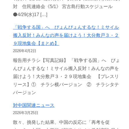
対 住民連絡会《5/1》 宮古島行動スケジュール
⚫️4/29(水)17 […]
「戦争する国」へ ぴょんぴょんするな！ミサイル
搬入反対！みんなの声を届けよう！大分敷戸３・２
９現地集会【まとめ】
2026年4月2日
報告用チラシ【写真記録】 「戦争する国」へ ぴょ
んぴょんするな！ミサイル搬入反対！みんなの声を
届けよう！大分敷戸３・２９現地集会 【プレスリ
リース】① チラシ横バージョン ② チラシタテ
バージョン
対中国関連ニュース
2026年3月25日
散々、挑発した結果、中国の反応に「再考を促