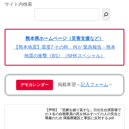
サイト内検索
熊本県ホームページ（災害支援など）
【熊本地震】震度7 その時、何が 緊急報告・熊本
地震の衝撃《8/1》（NHKスペシャル）
掲載希望～
記入フォーム
～
デモカレンダー
【声明】「悲劇を繰り返すな」日出生台演習場で
の３名の自衛隊員の死を悼みすべての人の安全と
尊厳のため 弾薬庫建設と軍拡に反対する.pdf