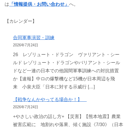
は
「情報提供・お問い合わせ」
へ。
【カレンダー】
合同軍事演習・訓練
2026年7月24日
26 レゾリュート・ドラゴン ヴァリアント・シー
ルド レゾリュート・ドラゴンやバリアント・シール
ドなど一連の日本での他国間軍事訓練への対抗措置
か【速報】中ロの爆撃機など15機が日本周辺を飛
来 小泉大臣「日本に対する示威行 […]
【戦争なんかやってる場合か！】
2026年7月24日
+やさしい政治の話し方+ 【災害】【熊本地震】農業
被害広範に 地割れや落果、傾く施設《7/30》（日本