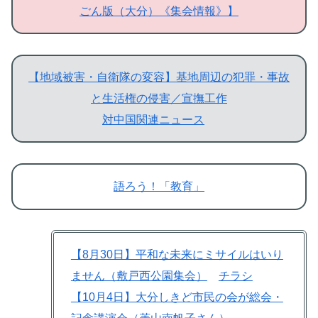
ごん版（大分）《集会情報》】
【地域被害・自衛隊の変容】基地周辺の犯罪・事故
と生活権の侵害／宣撫工作
対中国関連ニュース
語ろう！「教育」
【8月30日】平和な未来にミサイルはいり
ません（敷戸西公園集会）
チラシ
【10月4日】大分しきど市民の会が総会・