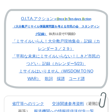
O.I.T.A.アクション
＝
O
nce
I
n
T
en-days
A
ction
（大分敷戸ミサイル弾薬庫問題を考える市民の会 スタンディン
グ記録）
《6月11日で77回目》
「ミサイルいらん！大分敷戸現地集会」記録（カ
レンダー３／２９）
「平和な未来にミサイルいらない！しきど市民の
つどい」記録（カレンダー5/23）
ミサイルはいりません（WISDOM TO NO
WAR）
歌詞
採譜
コード譜
省庁等へのリンク
交渉関連参考資料
（避難計
画等）
報道機関への情報提供送付先一覧