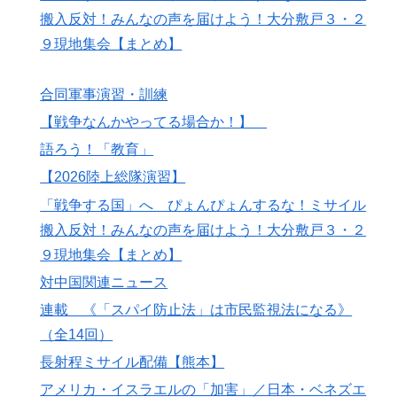
搬入反対！みんなの声を届けよう！大分敷戸３・２
９現地集会【まとめ】
合同軍事演習・訓練
【戦争なんかやってる場合か！】
語ろう！「教育」
【2026陸上総隊演習】
「戦争する国」へ ぴょんぴょんするな！ミサイル
搬入反対！みんなの声を届けよう！大分敷戸３・２
９現地集会【まとめ】
対中国関連ニュース
連載 《「スパイ防止法」は市民監視法になる》
（全14回）
長射程ミサイル配備【熊本】
アメリカ・イスラエルの「加害」／日本・ベネズエ