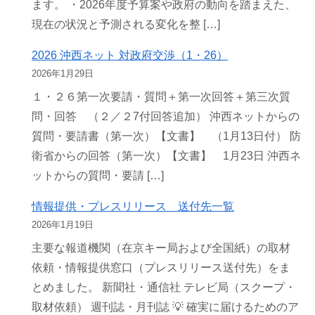
ます。 ・2026年度予算案や政府の動向を踏まえた、
現在の状況と予測される変化を整 […]
2026 沖西ネット 対政府交渉（1・26）
2026年1月29日
１・２６第一次要請・質問＋第一次回答＋第三次質
問・回答 （２／２7付回答追加） 沖西ネットからの
質問・要請書（第一次）【文書】 （1月13日付） 防
衛省からの回答（第一次）【文書】 1月23日 沖西ネ
ットからの質問・要請 […]
情報提供・プレスリリース 送付先一覧
2026年1月19日
主要な報道機関（在京キー局および全国紙）の取材
依頼・情報提供窓口（プレスリリース送付先）をま
とめました。 新聞社・通信社 テレビ局（スクープ・
取材依頼） 週刊誌・月刊誌 💡 確実に届けるためのア