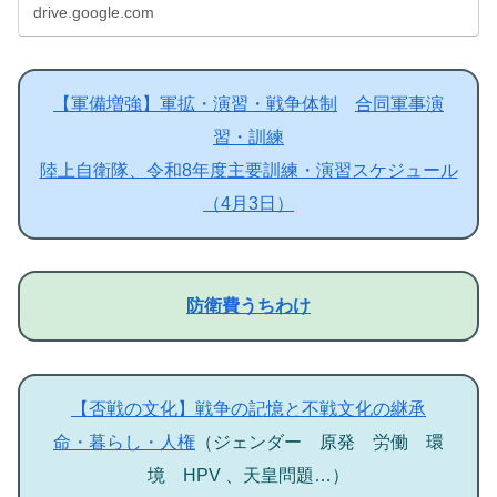
drive.google.com
【軍備増強】軍拡・演習・戦争体制
合同軍事演
習・訓練
陸上自衛隊、令和8年度主要訓練・演習スケジュール
（4月3日）
防衛費うちわけ
【否戦の文化】戦争の記憶と不戦文化の継承
命・暮らし・人権
（ジェンダー 原発 労働 環
境 HPV 、天皇問題…）