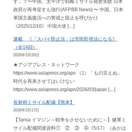
す」？〜中国、太平洋で戦略ミサイル発射実験 日本
政府が再考促すも強行(AFPBB News) 〜 中国、日本
軍国主義復活への警戒と阻止を呼びかけ
《2025/12/10》 中国大使 […]
連載 《「スパイ防止法」は市民監視法になる》
（全14回）
2026年3月20日
★アジアプレス・ネットワーク
https://www.asiapress.org/apn （1）「もの言えぬ」
時代を再来させてはいけない
https://www.asiapress.org/apn/2026/03/japan […]
長射程ミサイル配備【熊本】
2026年3月17日
【Tansa イマジン～戦争をさせないために～】健軍ミ
サイル配備関連資料① ② ③ ④《5/17》（あかは