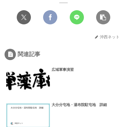
沖西ネット
関連記事
広域軍事演習
大分分屯地・湯布院駐屯地 詳細