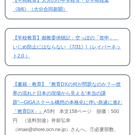
【平和教育】大分の小中学校８・６平和授業
《8/6》（大分合同新聞）
【学校教育】都教委傍聴記：空っぽの「答申」、
いじめ防止にはならない 《7/31》|（レイバーネッ
ト2.0 ）
【書籍・教育】『教育DXの何が問題なのか？―世
界の流れと日本の現場から見える“本当の課
題”―GIGAスクール構想の本格化に伴い急速に進む
「教育DX」』
A5判 本文158ページ 頒価：500
円 （送料別途）井前弘幸
（imae@shore.ocn.ne.jp）さんへ。①必要部数、