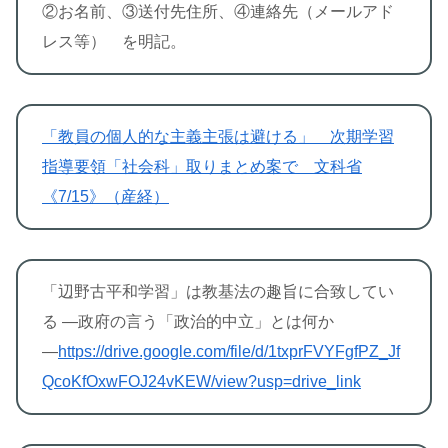
②お名前、③送付先住所、④連絡先（メールアド
レス等） を明記。
「教員の個人的な主義主張は避ける」 次期学習
指導要領「社会科」取りまとめ案で 文科省
《7/15》（産経）
「辺野古平和学習」は教基法の趣旨に合致してい
る ―政府の言う「政治的中立」とは何か
―
https://drive.google.com/file/d/1txprFVYFgfPZ_Jf
QcoKfOxwFOJ24vKEW/view?usp=drive_link