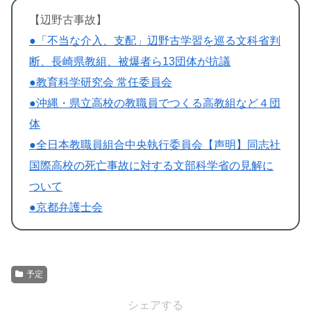
【辺野古事故】
●「不当な介入、支配」辺野古学習を巡る文科省判
断、長崎県教組、被爆者ら13団体が抗議
●教育科学研究会 常任委員会
●沖縄・県立高校の教職員でつくる高教組など４団
体
●全日本教職員組合中央執行委員会【声明】同志社
国際高校の死亡事故に対する文部科学省の見解に
ついて
●京都弁護士会
予定
シェアする