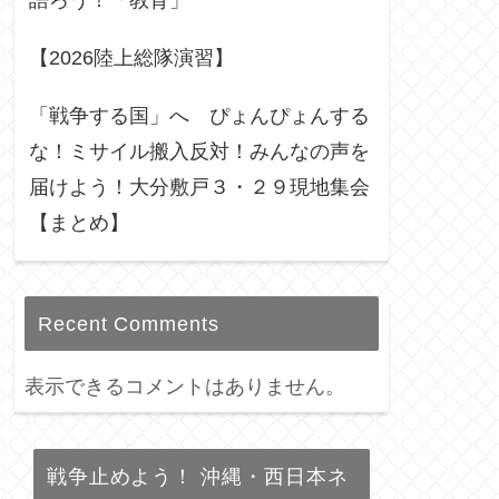
語ろう！「教育」
【2026陸上総隊演習】
「戦争する国」へ ぴょんぴょんする
な！ミサイル搬入反対！みんなの声を
届けよう！大分敷戸３・２９現地集会
【まとめ】
Recent Comments
表示できるコメントはありません。
戦争止めよう！ 沖縄・西日本ネ