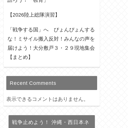
語ろう！「教育」
【2026陸上総隊演習】
「戦争する国」へ ぴょんぴょんする
な！ミサイル搬入反対！みんなの声を
届けよう！大分敷戸３・２９現地集会
【まとめ】
Recent Comments
表示できるコメントはありません。
戦争止めよう！ 沖縄・西日本ネ