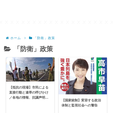
ホーム
「防衛」政策
「防衛」政策
【抵抗の現場】市民による
直接行動と連帯の呼びかけ
／各地の情報、抗議声明・
【国家統制】変容する政治
署名活動・集会等
体制と監視社会への警告