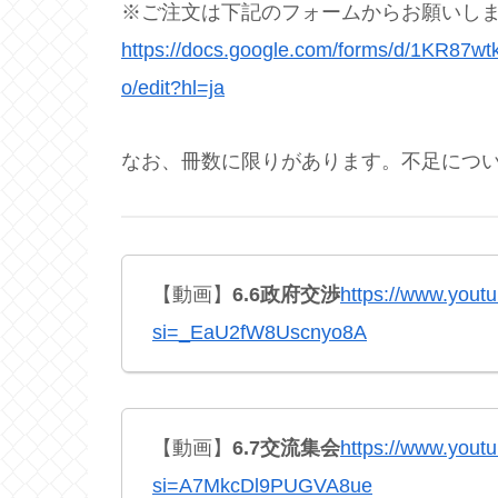
※ご注文は下記のフォームからお願いし
https://docs.google.com/forms/d/1KR
o/edit?hl=ja
なお、冊数に限りがあります。不足につ
【動画】
6.6政府交渉
https://www.yout
si=_EaU2fW8Uscnyo8A
【動画】
6.7交流集会
https://www.you
si=A7MkcDl9PUGVA8ue