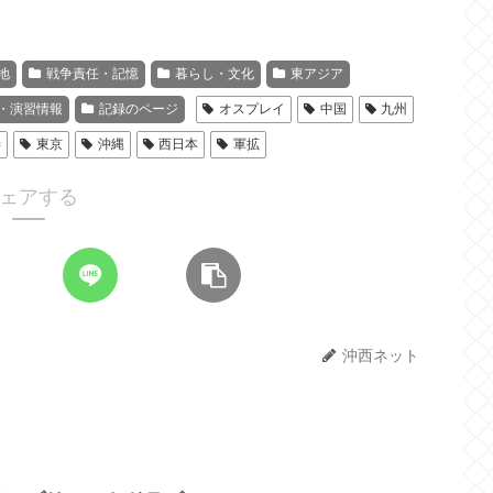
地
戦争責任・記憶
暮らし・文化
東アジア
・演習情報
記録のページ
オスプレイ
中国
九州
渉
東京
沖縄
西日本
軍拡
ェアする
沖西ネット