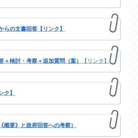
からの文書回答【リンク】
答＋検討・考察＋追加質問（案）
【リンク】
ンク】
《概要》と政府回答への考察）