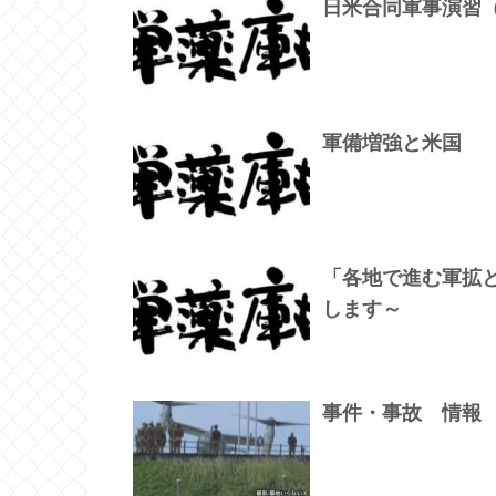
日米合同軍事演習（
軍備増強と米国
「各地で進む軍拡
します～
事件・事故 情報