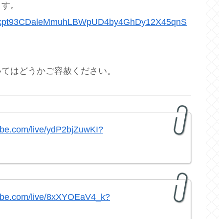
ます。
87wtkpt93CDaleMmuhLBWpUD4by4GhDy12X45qnS
いてはどうかご容赦ください。
ube.com/live/ydP2bjZuwKI?
tube.com/live/8xXYOEaV4_k?