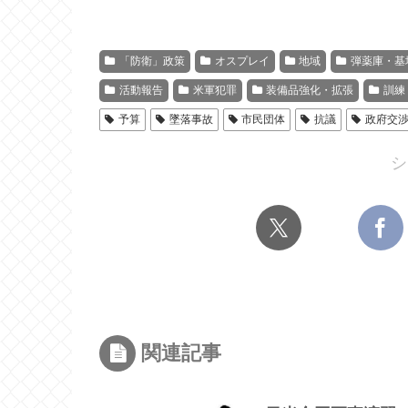
「防衛」政策
オスプレイ
地域
弾薬庫・基
活動報告
米軍犯罪
装備品強化・拡張
訓練
予算
墜落事故
市民団体
抗議
政府交
シ
関連記事