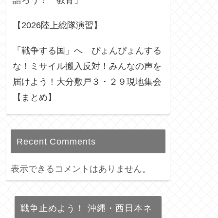
語ろう！「教育」
【2026陸上総隊演習】
「戦争する国」へ ぴょんぴょんする
な！ミサイル搬入反対！みんなの声を
届けよう！大分敷戸３・２９現地集会
【まとめ】
Recent Comments
表示できるコメントはありません。
戦争止めよう！ 沖縄・西日本ネ