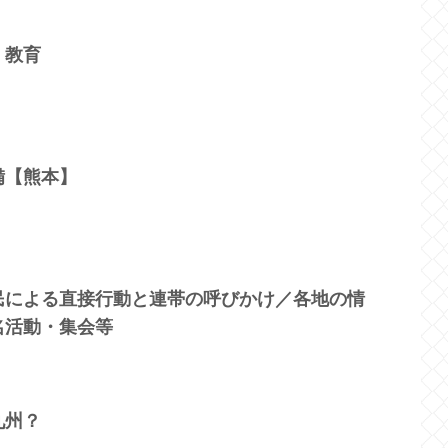
、教育
備【熊本】
民による直接行動と連帯の呼びかけ／各地の情
名活動・集会等
九州？