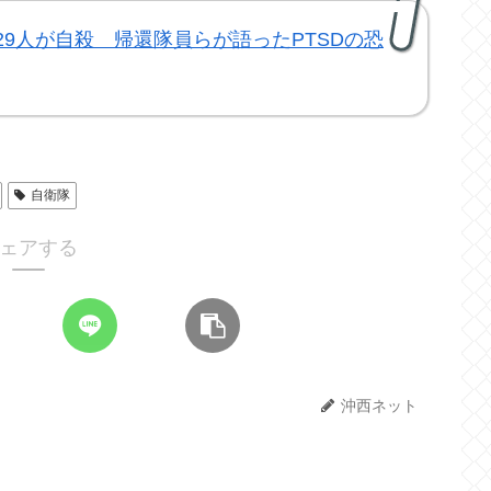
員29人が自殺 帰還隊員らが語ったPTSDの恐
自衛隊
ェアする
沖西ネット