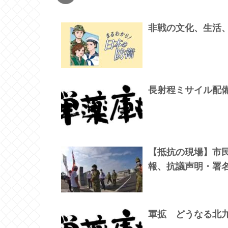
非戦の文化、生活
長射程ミサイル配
【抵抗の現場】市
報、抗議声明・署
軍拡 どうなる北