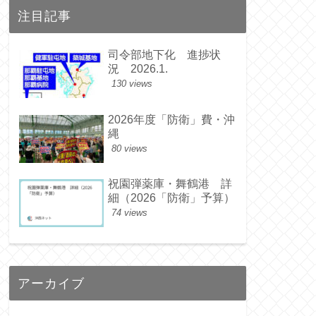
注目記事
司令部地下化 進捗状
況 2026.1.
130 views
2026年度「防衛」費・沖
縄
80 views
祝園弾薬庫・舞鶴港 詳
細（2026「防衛」予算）
74 views
アーカイブ