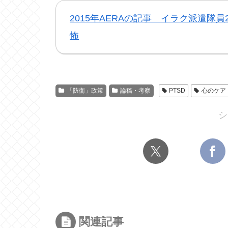
2015年AERAの記事 イラク派遣隊
怖
「防衛」政策
論稿・考察
PTSD
心のケア
シ
関連記事