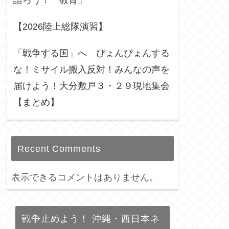
語ろう！「教育」
【2026陸上総隊演習】
「戦争する国」へ ぴょんぴょんする
な！ミサイル搬入反対！みんなの声を
届けよう！大分敷戸３・２９現地集会
【まとめ】
Recent Comments
表示できるコメントはありません。
戦争止めよう！ 沖縄・西日本ネ