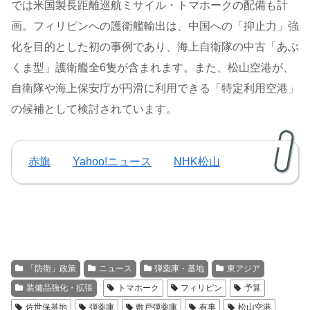
では米国製長距離巡航ミサイル・トマホークの配備も計
画。フィリピンへの護衛艦輸出は、中国への「抑止力」強
化を目的とした初の事例であり、海上自衛隊の中古「あぶ
くま型」護衛艦全6隻が含まれます。また、松山空港が、
自衛隊や海上保安庁が円滑に利用できる「特定利用空港」
の候補として検討されています。
赤旗
Yahoo!ニュース
NHK松山
「防衛」政策
ニュース
弾薬庫・基地
東アジア
装備品強化・拡張
トマホーク
フィリピン
予算
佐世保基地
弾薬庫
敷戸弾薬庫
有事
松山空港