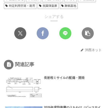
特定利用空港・港湾
祝園弾薬庫
舞鶴基地
シェアする
沖西ネット
関連記事
長射程ミサイルの配備・開発
2026年度防衛費のうちわけ（ピースサイ