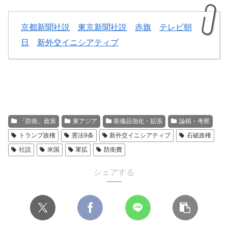
京都新聞社説
東京新聞社説
赤旗
テレビ朝
日
新外交イニシアティブ
「防衛」政策
東アジア
装備品強化・拡張
論稿・考察
トランプ政権
憲法9条
新外交イニシアティブ
石破政権
社説
米国
軍拡
防衛費
シェアする