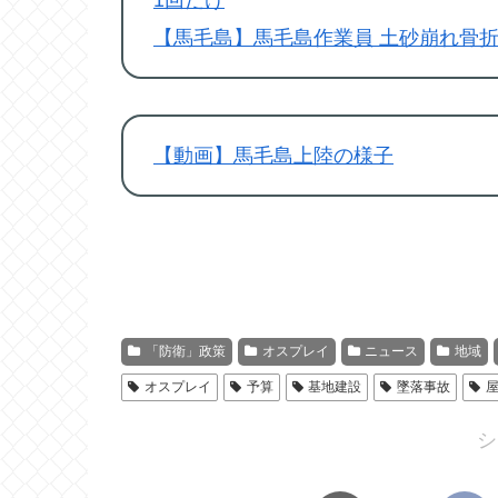
【馬毛島】馬毛島作業員 土砂崩れ骨
【動画】馬毛島上陸の様子
「防衛」政策
オスプレイ
ニュース
地域
オスプレイ
予算
基地建設
墜落事故
シ