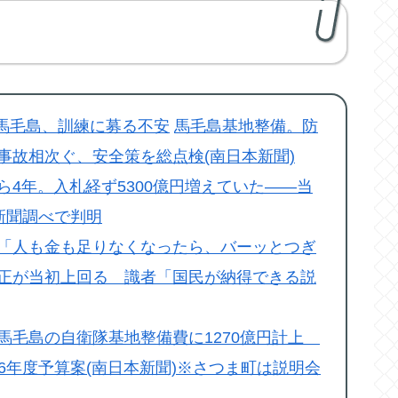
 馬毛島、訓練に募る不安
馬毛島基地整備。防
事故相次ぐ、安全策を総点検(南日本新聞)
4年。入札経ず5300億円増えていた――当
本新聞調べで判明
「人も金も足りなくなったら、バーッとつぎ
正が当初上回る 識者「国民が納得できる説
馬毛島の自衛隊基地整備費に1270億円計上
26年度予算案(南日本新聞)※さつま町は説明会