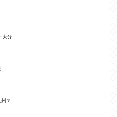
・大分
動
九州？