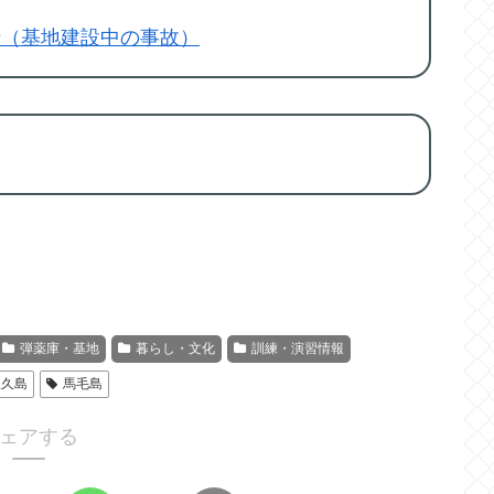
折（基地建設中の事故）
弾薬庫・基地
暮らし・文化
訓練・演習情報
屋久島
馬毛島
ェアする