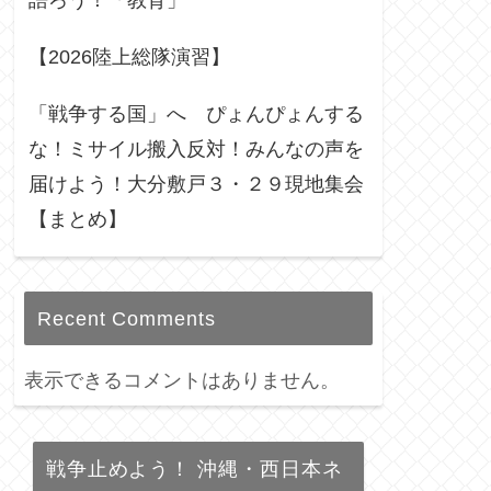
語ろう！「教育」
【2026陸上総隊演習】
「戦争する国」へ ぴょんぴょんする
な！ミサイル搬入反対！みんなの声を
届けよう！大分敷戸３・２９現地集会
【まとめ】
Recent Comments
表示できるコメントはありません。
戦争止めよう！ 沖縄・西日本ネ