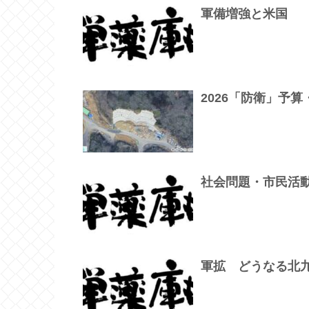
軍備増強と米国
2026「防衛」予算
社会問題・市民活
軍拡 どうなる北