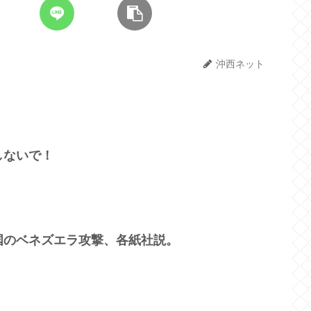
沖西ネット
しないで！
国のベネズエラ攻撃、各紙社説。