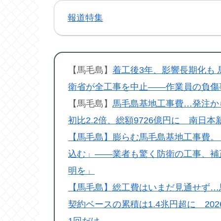
報道特集
【馬毛島】
着工後3年、影響長期化も
衛省が全工事を中止――作業員の負傷
【馬毛島】
馬毛島基地工事費…発注から
初比2.2倍、総額9726億円に 南日
【馬毛島】膨らむ馬毛島基地工事費。
込む」――業者も驚く防衛の工事、補
明を」
【馬毛島】総工費はいまだ見通せず…
契約ベースの累積は1.4兆円超に 20
1回だけ