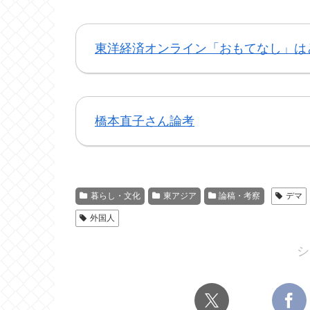
東洋経済オンライン「おもてなし」は
橋本直子さん論考
暮らし・文化
東アジア
論稿・考察
デマ
外国人
シ