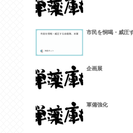
市民を恫喝・威圧
企画展
軍備強化