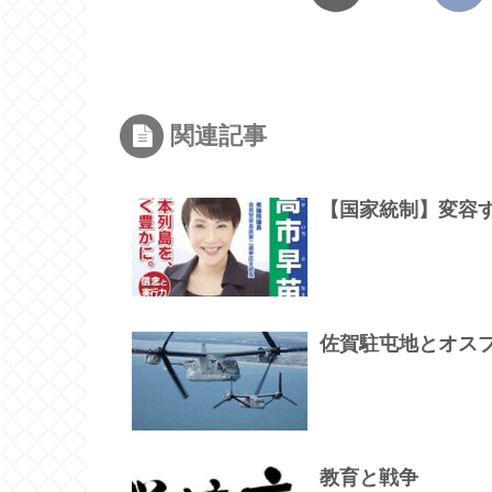
関連記事
【国家統制】変容
佐賀駐屯地とオス
教育と戦争