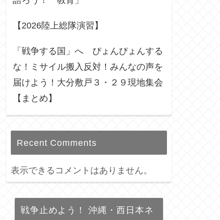
語ろう！「教育」
【2026陸上総隊演習】
「戦争する国」へ ぴょんぴょんする
な！ミサイル搬入反対！みんなの声を
届けよう！大分敷戸３・２９現地集会
【まとめ】
Recent Comments
表示できるコメントはありません。
戦争止めよう！ 沖縄・西日本ネ