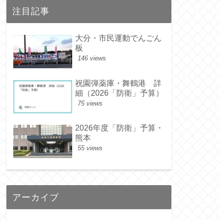
注目記事
大分・市民運動でんごん
板
146 views
祝園弾薬庫・舞鶴港 詳
細（2026「防衛」予算）
75 views
2026年度「防衛」予算・
熊本
55 views
アーカイブ