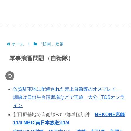
ホーム
「防衛」政策
軍事演習問題（自衛隊）
佐賀駐屯地に配備された陸上自衛隊のオスプレイ
訓練は日出生台演習場などで実施 大分 | TOSオンラ
イン
新田原基地で自衛隊F35B離着陸訓練
NHKONE宮崎
11/4
MBC(南日本放送)11/4