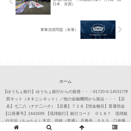
日本、全国）
軍事演習問題（米軍）
ホーム
【ゆうちょ銀行】ゆうちょ銀行からの振替・・・01720-0-145317沖
西ネット（オキニシネット）／他の金融機関から振込・・・【店
名】七二八（ナナ二ハチ）【店番】７２８【預金種目】普通預金
【口座番号】2442699 【琉球銀行】銀行コード ０１８７ 琉球銀
行北谷（ちゃたん）支店 琉銀（普通） 店番号 ５５３ 口座番
号 ６５０３０４ 名義 沖西ネット全国連帯