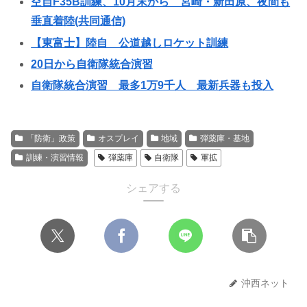
空自F35B訓練、10月末から 宮崎・新田原、夜間も
垂直着陸(共同通信)
【東富士】陸自 公道越しロケット訓練
20日から自衛隊統合演習
自衛隊統合演習 最多1万9千人 最新兵器も投入
「防衛」政策
オスプレイ
地域
弾薬庫・基地
訓練・演習情報
弾薬庫
自衛隊
軍拡
シェアする
沖西ネット