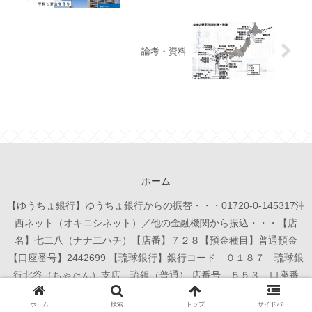
論考・資料
ホーム
【ゆうちょ銀行】ゆうちょ銀行からの振替・・・01720-0-145317沖
西ネット（オキニシネット）／他の金融機関から振込・・・【店
名】七二八（ナナ二ハチ）【店番】７２８【預金種目】普通預金
【口座番号】2442699 【琉球銀行】銀行コード ０１８７ 琉球銀
行北谷（ちゃたん）支店 琉銀（普通） 店番号 ５５３ 口座番
号 ６５０３０４ 名義 沖西ネット全国連帯
ホーム
検索
トップ
サイドバー