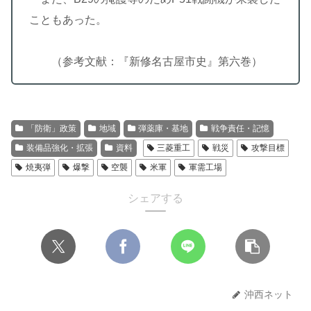
こともあった。
（参考文献：『新修名古屋市史』第六巻）
「防衛」政策
地域
弾薬庫・基地
戦争責任・記憶
装備品強化・拡張
資料
三菱重工
戦災
攻撃目標
焼夷弾
爆撃
空襲
米軍
軍需工場
シェアする
沖西ネット