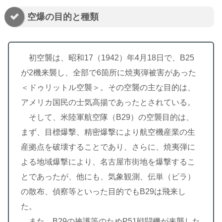
空爆の目的と種類
初空襲は、昭和17（1942）年4月18日で、B25
が2機来襲し、全部で6箇所に焼夷弾被害があった
＜ドゥリットル空襲＞。その空襲の主な目的は、
アメリカ国民の士気高揚であったとされている。
そして、米陸軍航空隊（B29）の空襲目的は、
まず、目標爆撃、精密爆撃により航空機産業の生
産拠点を破壊することであり、さらに、焼夷弾に
よる地域爆撃により、名古屋市街地を爆撃するこ
とであったが、他にも、気象観測、伝単（ビラ）
の散布、偵察等といった目的でもB29は飛来し
た。
また、B29の掩護等のためP51戦闘機が来襲した