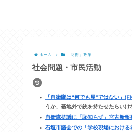
ホーム
「防衛」政策
社会問題・市民活動
「自衛隊は“何でも屋”ではない」(
うか、基地外で銃を持たせたらいけ
自衛隊抗議に「恥知らず」宮古新報
石垣市議会での「学校現場における