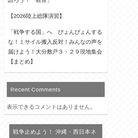
語ろう！「教育」
【2026陸上総隊演習】
「戦争する国」へ ぴょんぴょんする
な！ミサイル搬入反対！みんなの声を
届けよう！大分敷戸３・２９現地集会
【まとめ】
Recent Comments
表示できるコメントはありません。
戦争止めよう！ 沖縄・西日本ネ