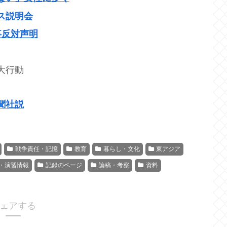
ス説明会
事反対声明
大行動
聞社説
戦争責任・記憶
教育
暮らし・文化
東アジア
・演習情報
記録のページ
論稿・考察
資料
ェアする