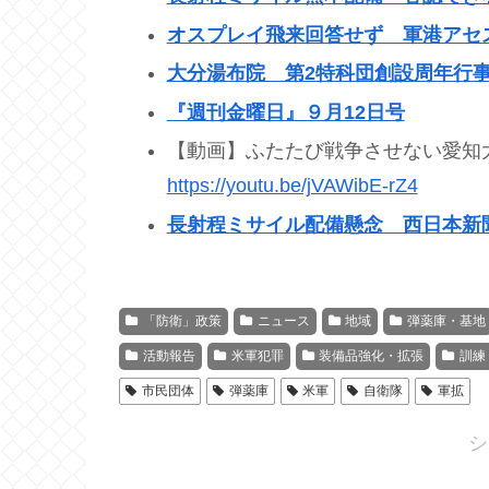
オスプレイ飛来回答せず 軍港アセ
大分湯布院 第2特科団創設周年行
『週刊金曜日』９月12日号
【動画】ふたたび戦争させない愛知
https://youtu.be/jVAWibE-rZ4
長射程ミサイル配備懸念 西日本新
「防衛」政策
ニュース
地域
弾薬庫・基地
活動報告
米軍犯罪
装備品強化・拡張
訓練
市民団体
弾薬庫
米軍
自衛隊
軍拡
シ