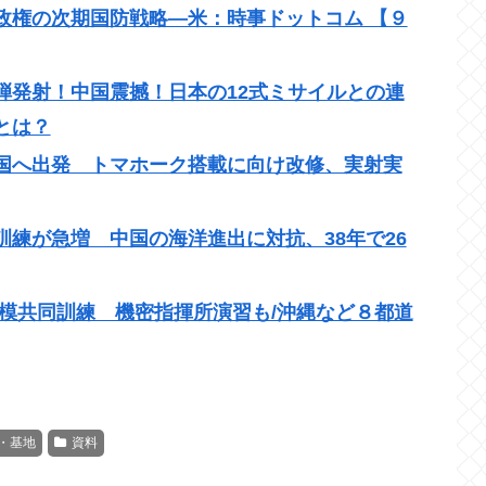
政権の次期国防戦略―米：時事ドットコム 【９
弾発射！中国震撼！日本の12式ミサイルとの連
とは？
国へ出発 トマホーク搭載に向け改修、実射実
練が急増 中国の海洋進出に対抗、38年で26
模共同訓練 機密指揮所演習も/沖縄など８都道
・基地
資料