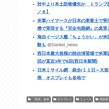
対中より本土防衛優先か トランプ
／８】
米軍ハイマースが日本の東富士で実
携で実現する『完全包囲網』の真実
海自イージス艦「ちょうかい」が米
験も
@Sankei_news
西日本最大規模の陸自演習場で米軍訓
回が直近3年で6回(西日本新聞)
日米ミサイル網 統合/１１日～大規
県 オスプレイも各地で
「防衛」政策
オスプレイ
ニュース
弾薬庫