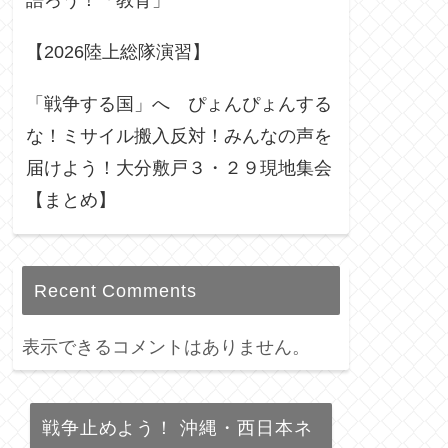
語ろう！「教育」
【2026陸上総隊演習】
「戦争する国」へ ぴょんぴょんする
な！ミサイル搬入反対！みんなの声を
届けよう！大分敷戸３・２９現地集会
【まとめ】
Recent Comments
表示できるコメントはありません。
戦争止めよう！ 沖縄・西日本ネ