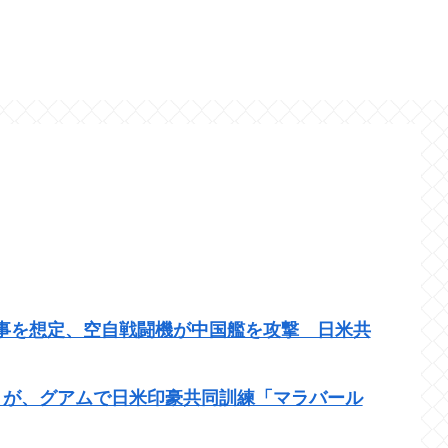
事を想定、空自戦闘機が中国艦を攻撃 日米共
うが、グアムで日米印豪共同訓練「マラバール