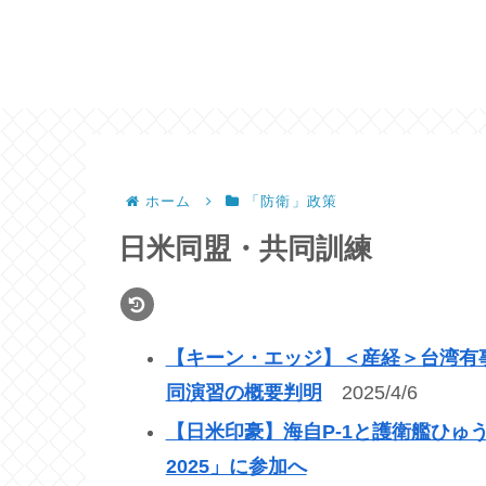
ホーム
「防衛」政策
日米同盟・共同訓練
【キーン・エッジ】＜産経＞台湾有
同演習の概要判明
2025/4/6
【日米印豪】海自P-1と護衛艦ひゅ
2025」に参加へ