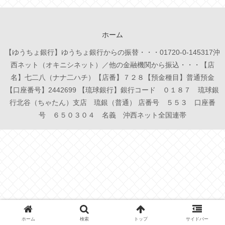
ホーム
【ゆうちょ銀行】ゆうちょ銀行からの振替・・・01720-0-145317沖
西ネット（オキニシネット）／他の金融機関から振込・・・【店
名】七二八（ナナ二ハチ）【店番】７２８【預金種目】普通預金
【口座番号】2442699 【琉球銀行】銀行コード ０１８７ 琉球銀
行北谷（ちゃたん）支店 琉銀（普通） 店番号 ５５３ 口座番
号 ６５０３０４ 名義 沖西ネット全国連帯
ホーム
検索
トップ
サイドバー