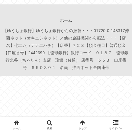
ホーム
【ゆうちょ銀行】ゆうちょ銀行からの振替・・・01720-0-145317沖
西ネット（オキニシネット）／他の金融機関から振込・・・【店
名】七二八（ナナ二ハチ）【店番】７２８【預金種目】普通預金
【口座番号】2442699 【琉球銀行】銀行コード ０１８７ 琉球銀
行北谷（ちゃたん）支店 琉銀（普通） 店番号 ５５３ 口座番
号 ６５０３０４ 名義 沖西ネット全国連帯
ホーム
検索
トップ
サイドバー