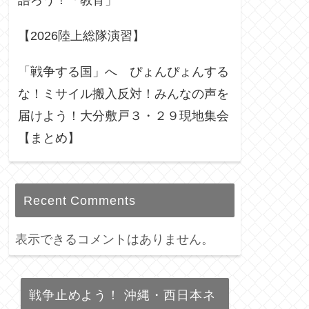
語ろう！「教育」
【2026陸上総隊演習】
「戦争する国」へ ぴょんぴょんする
な！ミサイル搬入反対！みんなの声を
届けよう！大分敷戸３・２９現地集会
【まとめ】
Recent Comments
表示できるコメントはありません。
戦争止めよう！ 沖縄・西日本ネ