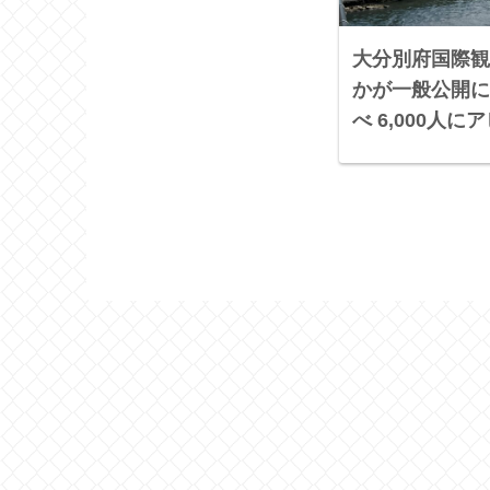
大分別府国際観
かが一般公開に
べ 6,000人に