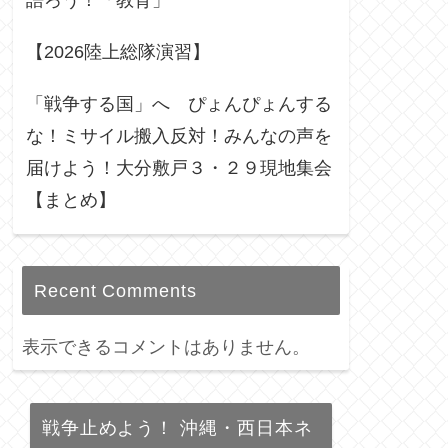
語ろう！「教育」
【2026陸上総隊演習】
「戦争する国」へ ぴょんぴょんする
な！ミサイル搬入反対！みんなの声を
届けよう！大分敷戸３・２９現地集会
【まとめ】
Recent Comments
表示できるコメントはありません。
戦争止めよう！ 沖縄・西日本ネ