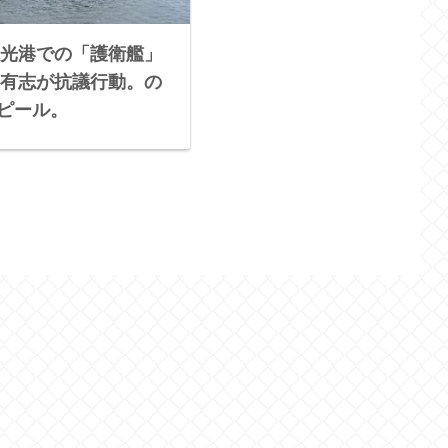
光港での「護衛艦」
有志が抗議行動。の
アピール。