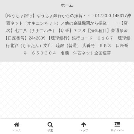
ホーム
【ゆうちょ銀行】ゆうちょ銀行からの振替・・・01720-0-145317沖
西ネット（オキニシネット）／他の金融機関から振込・・・【店
名】七二八（ナナ二ハチ）【店番】７２８【預金種目】普通預金
【口座番号】2442699 【琉球銀行】銀行コード ０１８７ 琉球銀
行北谷（ちゃたん）支店 琉銀（普通） 店番号 ５５３ 口座番
号 ６５０３０４ 名義 沖西ネット全国連帯
ホーム
検索
トップ
サイドバー