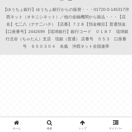
【ゆうちょ銀行】ゆうちょ銀行からの振替・・・01720-0-145317沖
西ネット（オキニシネット）／他の金融機関から振込・・・【店
名】七二八（ナナ二ハチ）【店番】７２８【預金種目】普通預金
【口座番号】2442699 【琉球銀行】銀行コード ０１８７ 琉球銀
行北谷（ちゃたん）支店 琉銀（普通） 店番号 ５５３ 口座番
号 ６５０３０４ 名義 沖西ネット全国連帯
ホーム
検索
トップ
サイドバー