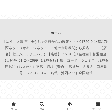
ホーム
【ゆうちょ銀行】ゆうちょ銀行からの振替・・・01720-0-145317沖
西ネット（オキニシネット）／他の金融機関から振込・・・【店
名】七二八（ナナ二ハチ）【店番】７２８【預金種目】普通預金
【口座番号】2442699 【琉球銀行】銀行コード ０１８７ 琉球銀
行北谷（ちゃたん）支店 琉銀（普通） 店番号 ５５３ 口座番
号 ６５０３０４ 名義 沖西ネット全国連帯
ホーム
検索
トップ
サイドバー