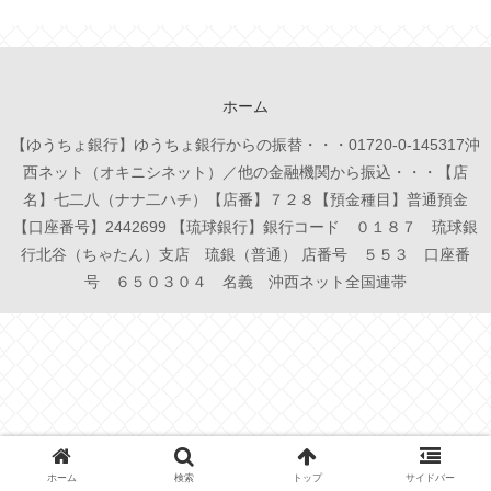
ホーム
【ゆうちょ銀行】ゆうちょ銀行からの振替・・・01720-0-145317沖
西ネット（オキニシネット）／他の金融機関から振込・・・【店
名】七二八（ナナ二ハチ）【店番】７２８【預金種目】普通預金
【口座番号】2442699 【琉球銀行】銀行コード ０１８７ 琉球銀
行北谷（ちゃたん）支店 琉銀（普通） 店番号 ５５３ 口座番
号 ６５０３０４ 名義 沖西ネット全国連帯
ホーム
検索
トップ
サイドバー