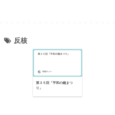
反核
第３５回「平和の鐘まつ
り」