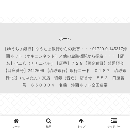
ホーム
【ゆうちょ銀行】ゆうちょ銀行からの振替・・・01720-0-145317沖
西ネット（オキニシネット）／他の金融機関から振込・・・【店
名】七二八（ナナ二ハチ）【店番】７２８【預金種目】普通預金
【口座番号】2442699 【琉球銀行】銀行コード ０１８７ 琉球銀
行北谷（ちゃたん）支店 琉銀（普通） 店番号 ５５３ 口座番
号 ６５０３０４ 名義 沖西ネット全国連帯
ホーム
検索
トップ
サイドバー