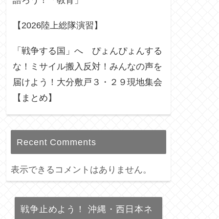
語ろう！「教育」
【2026陸上総隊演習】
「戦争する国」へ ぴょんぴょんする
な！ミサイル搬入反対！みんなの声を
届けよう！大分敷戸３・２９現地集会
【まとめ】
Recent Comments
表示できるコメントはありません。
戦争止めよう！ 沖縄・西日本ネ