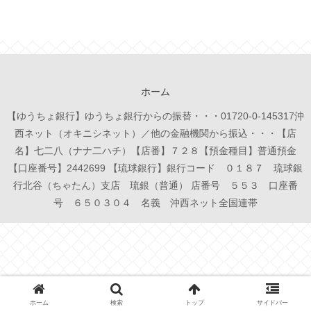
ホーム
【ゆうちょ銀行】ゆうちょ銀行からの振替・・・01720-0-145317沖
西ネット（オキニシネット）／他の金融機関から振込・・・【店
名】七二八（ナナ二ハチ）【店番】７２８【預金種目】普通預金
【口座番号】2442699 【琉球銀行】銀行コード ０１８７ 琉球銀
行北谷（ちゃたん）支店 琉銀（普通） 店番号 ５５３ 口座番
号 ６５０３０４ 名義 沖西ネット全国連帯
ホーム
検索
トップ
サイドバー