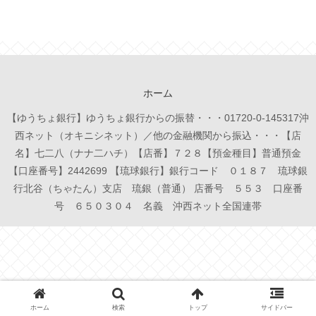
ホーム
【ゆうちょ銀行】ゆうちょ銀行からの振替・・・01720-0-145317沖
西ネット（オキニシネット）／他の金融機関から振込・・・【店
名】七二八（ナナ二ハチ）【店番】７２８【預金種目】普通預金
【口座番号】2442699 【琉球銀行】銀行コード ０１８７ 琉球銀
行北谷（ちゃたん）支店 琉銀（普通） 店番号 ５５３ 口座番
号 ６５０３０４ 名義 沖西ネット全国連帯
ホーム
検索
トップ
サイドバー