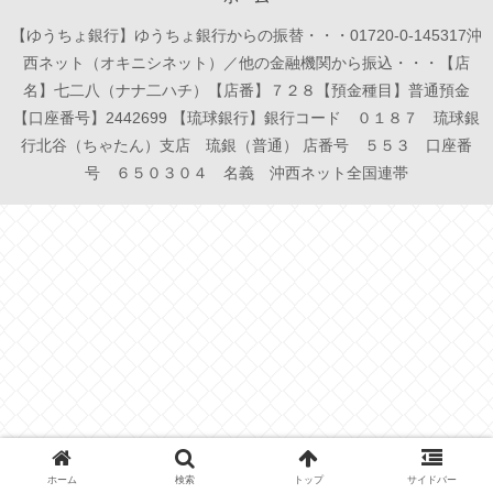
【ゆうちょ銀行】ゆうちょ銀行からの振替・・・01720-0-145317沖
西ネット（オキニシネット）／他の金融機関から振込・・・【店
名】七二八（ナナ二ハチ）【店番】７２８【預金種目】普通預金
【口座番号】2442699 【琉球銀行】銀行コード ０１８７ 琉球銀
行北谷（ちゃたん）支店 琉銀（普通） 店番号 ５５３ 口座番
号 ６５０３０４ 名義 沖西ネット全国連帯
ホーム
検索
トップ
サイドバー