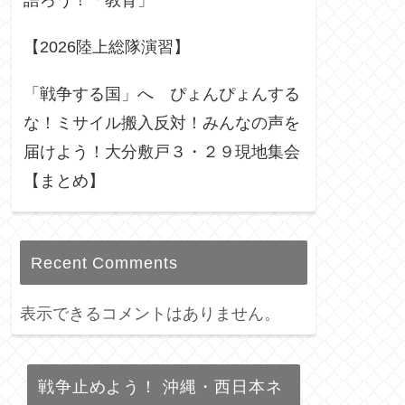
語ろう！「教育」
【2026陸上総隊演習】
「戦争する国」へ ぴょんぴょんする
な！ミサイル搬入反対！みんなの声を
届けよう！大分敷戸３・２９現地集会
【まとめ】
Recent Comments
表示できるコメントはありません。
戦争止めよう！ 沖縄・西日本ネ