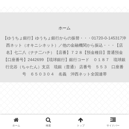
ホーム
【ゆうちょ銀行】ゆうちょ銀行からの振替・・・01720-0-145317沖
西ネット（オキニシネット）／他の金融機関から振込・・・【店
名】七二八（ナナ二ハチ）【店番】７２８【預金種目】普通預金
【口座番号】2442699 【琉球銀行】銀行コード ０１８７ 琉球銀
行北谷（ちゃたん）支店 琉銀（普通） 店番号 ５５３ 口座番
号 ６５０３０４ 名義 沖西ネット全国連帯
ホーム
検索
トップ
サイドバー