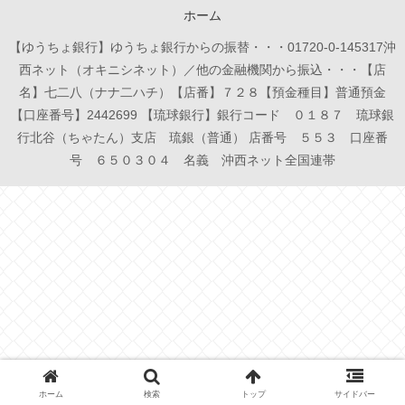
ホーム
【ゆうちょ銀行】ゆうちょ銀行からの振替・・・01720-0-145317沖
西ネット（オキニシネット）／他の金融機関から振込・・・【店
名】七二八（ナナ二ハチ）【店番】７２８【預金種目】普通預金
【口座番号】2442699 【琉球銀行】銀行コード ０１８７ 琉球銀
行北谷（ちゃたん）支店 琉銀（普通） 店番号 ５５３ 口座番
号 ６５０３０４ 名義 沖西ネット全国連帯
ホーム
検索
トップ
サイドバー