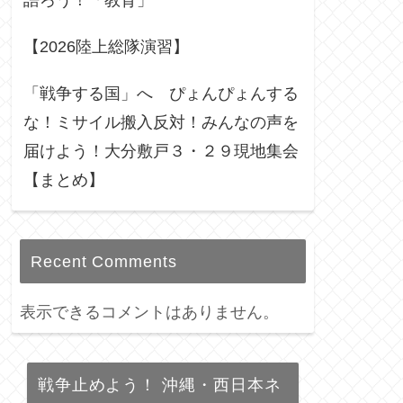
語ろう！「教育」
【2026陸上総隊演習】
「戦争する国」へ ぴょんぴょんする
な！ミサイル搬入反対！みんなの声を
届けよう！大分敷戸３・２９現地集会
【まとめ】
Recent Comments
表示できるコメントはありません。
戦争止めよう！ 沖縄・西日本ネ