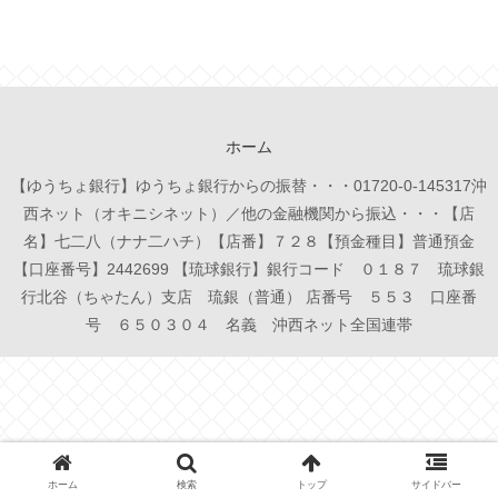
ホーム
【ゆうちょ銀行】ゆうちょ銀行からの振替・・・01720-0-145317沖
西ネット（オキニシネット）／他の金融機関から振込・・・【店
名】七二八（ナナ二ハチ）【店番】７２８【預金種目】普通預金
【口座番号】2442699 【琉球銀行】銀行コード ０１８７ 琉球銀
行北谷（ちゃたん）支店 琉銀（普通） 店番号 ５５３ 口座番
号 ６５０３０４ 名義 沖西ネット全国連帯
ホーム
検索
トップ
サイドバー