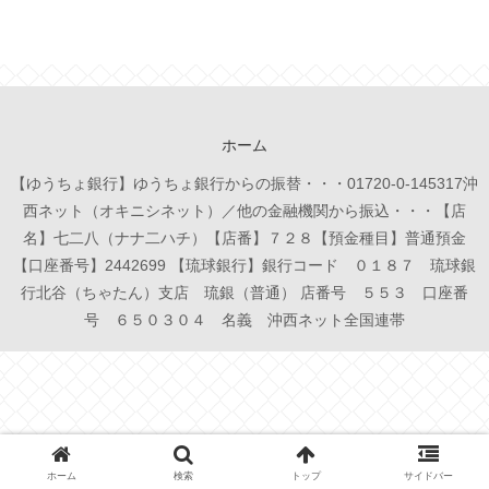
ホーム
【ゆうちょ銀行】ゆうちょ銀行からの振替・・・01720-0-145317沖
西ネット（オキニシネット）／他の金融機関から振込・・・【店
名】七二八（ナナ二ハチ）【店番】７２８【預金種目】普通預金
【口座番号】2442699 【琉球銀行】銀行コード ０１８７ 琉球銀
行北谷（ちゃたん）支店 琉銀（普通） 店番号 ５５３ 口座番
号 ６５０３０４ 名義 沖西ネット全国連帯
ホーム
検索
トップ
サイドバー