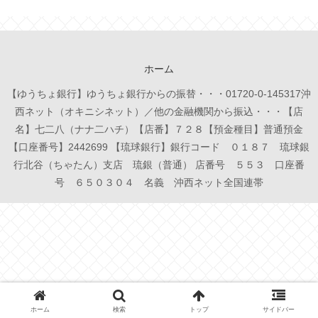
ホーム
【ゆうちょ銀行】ゆうちょ銀行からの振替・・・01720-0-145317沖
西ネット（オキニシネット）／他の金融機関から振込・・・【店
名】七二八（ナナ二ハチ）【店番】７２８【預金種目】普通預金
【口座番号】2442699 【琉球銀行】銀行コード ０１８７ 琉球銀
行北谷（ちゃたん）支店 琉銀（普通） 店番号 ５５３ 口座番
号 ６５０３０４ 名義 沖西ネット全国連帯
ホーム
検索
トップ
サイドバー