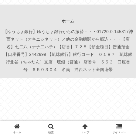
ホーム
【ゆうちょ銀行】ゆうちょ銀行からの振替・・・01720-0-145317沖
西ネット（オキニシネット）／他の金融機関から振込・・・【店
名】七二八（ナナ二ハチ）【店番】７２８【預金種目】普通預金
【口座番号】2442699 【琉球銀行】銀行コード ０１８７ 琉球銀
行北谷（ちゃたん）支店 琉銀（普通） 店番号 ５５３ 口座番
号 ６５０３０４ 名義 沖西ネット全国連帯
ホーム
検索
トップ
サイドバー