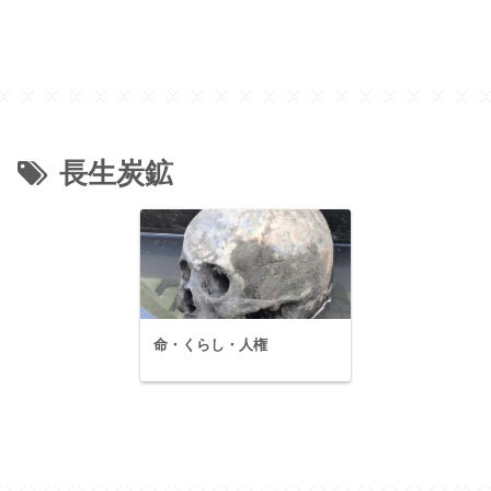
長生炭鉱
命・くらし・人権