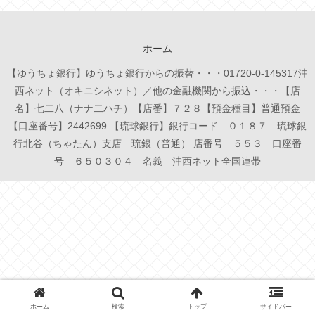
ホーム
【ゆうちょ銀行】ゆうちょ銀行からの振替・・・01720-0-145317沖
西ネット（オキニシネット）／他の金融機関から振込・・・【店
名】七二八（ナナ二ハチ）【店番】７２８【預金種目】普通預金
【口座番号】2442699 【琉球銀行】銀行コード ０１８７ 琉球銀
行北谷（ちゃたん）支店 琉銀（普通） 店番号 ５５３ 口座番
号 ６５０３０４ 名義 沖西ネット全国連帯
ホーム
検索
トップ
サイドバー