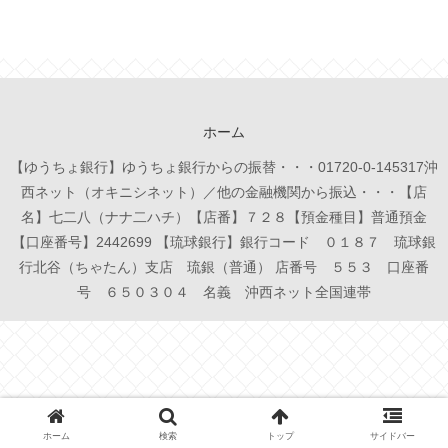
ホーム
【ゆうちょ銀行】ゆうちょ銀行からの振替・・・01720-0-145317沖
西ネット（オキニシネット）／他の金融機関から振込・・・【店
名】七二八（ナナ二ハチ）【店番】７２８【預金種目】普通預金
【口座番号】2442699 【琉球銀行】銀行コード ０１８７ 琉球銀
行北谷（ちゃたん）支店 琉銀（普通） 店番号 ５５３ 口座番
号 ６５０３０４ 名義 沖西ネット全国連帯
ホーム
検索
トップ
サイドバー