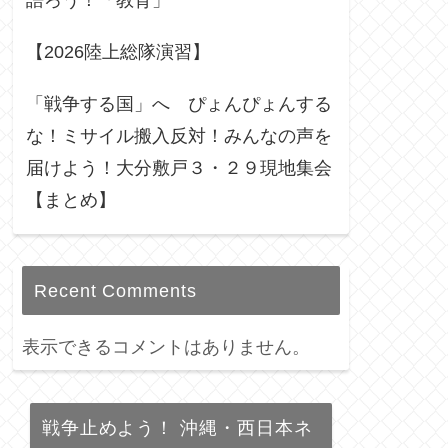
語ろう！「教育」
【2026陸上総隊演習】
「戦争する国」へ ぴょんぴょんする
な！ミサイル搬入反対！みんなの声を
届けよう！大分敷戸３・２９現地集会
【まとめ】
Recent Comments
表示できるコメントはありません。
戦争止めよう！ 沖縄・西日本ネ