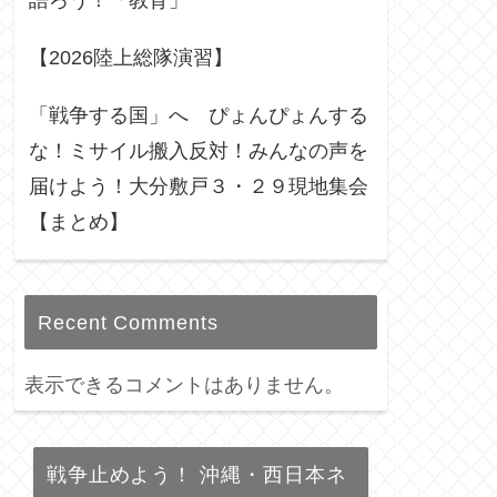
語ろう！「教育」
【2026陸上総隊演習】
「戦争する国」へ ぴょんぴょんする
な！ミサイル搬入反対！みんなの声を
届けよう！大分敷戸３・２９現地集会
【まとめ】
Recent Comments
表示できるコメントはありません。
戦争止めよう！ 沖縄・西日本ネ